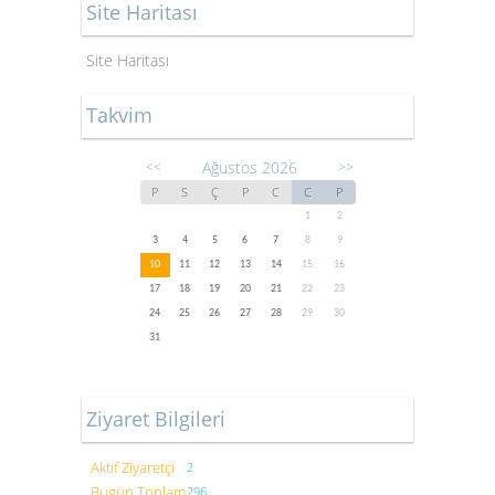
Site Haritası
Site Haritası
Takvim
Ağustos 2026
<<
>>
P
S
Ç
P
C
C
P
1
2
3
4
5
6
7
8
9
10
11
12
13
14
15
16
17
18
19
20
21
22
23
24
25
26
27
28
29
30
31
Ziyaret Bilgileri
Aktif Ziyaretçi
2
Bugün Toplam
296