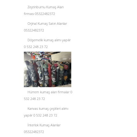
Zeytinburnu Kumaş Alan
firması 05322482372
Orjinal Kumaş Satın Alanlar
05322482372
Döşemelik kumaş alımı yapılır
0 532 248 23 72
Hürrem kumaş alan firmalar 0
532 248 23 72
Kanvas kumaş çeşitleri alımı
yapılır 0 532 248 23 72
İnterlok Kumaş Alanlar
05322482372