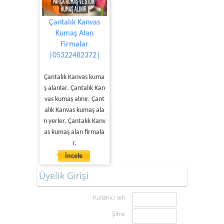
Çantalık Kanvas
Kumaş Alan
Firmalar
|05322482372|
Çantalık Kanvas kuma
ş alanlar. Çantalık Kan
vas kumaş alınır. Çant
alık Kanvas kumaş ala
n yerler. Çantalık Kanv
as kumaş alan firmala
r.
İncele
Üyelik Girişi
Kullanıcı adı
Şifre