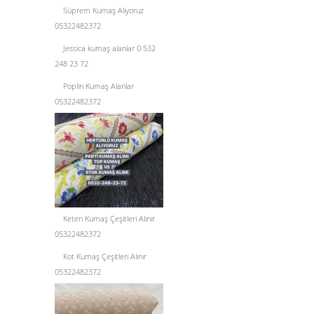
Süprem Kumaş Alıyoruz
05322482372
Jessica kumaş alanlar 0 532
248 23 72
Poplin Kumaş Alanlar
05322482372
Keten Kumaş Çeşitleri Alınır
05322482372
Kot Kumaş Çeşitleri Alınır
05322482372