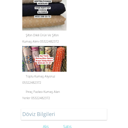
Şifon Dikili Ürün Ve Şifon
Kumaş Alımı 05322482372
Toplu Kumaş Alıyoruz
05322482372
İhraç Fazlası Kumaş Alan
Yerler 05322482372
Döviz Bilgileri
Alış
Satış