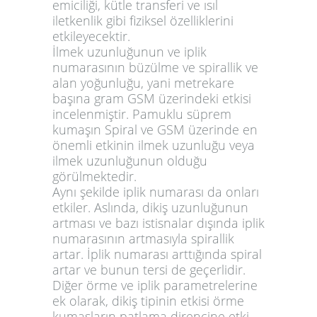
emiciliği, kütle transferi ve ısıl
iletkenlik gibi fiziksel özelliklerini
etkileyecektir.
İlmek uzunluğunun ve iplik
numarasının büzülme ve spirallik ve
alan yoğunluğu, yani metrekare
başına gram GSM üzerindeki etkisi
incelenmiştir. Pamuklu süprem
kumaşın Spiral ve GSM üzerinde en
önemli etkinin ilmek uzunluğu veya
ilmek uzunluğunun olduğu
görülmektedir.
Aynı şekilde iplik numarası da onları
etkiler. Aslında, dikiş uzunluğunun
artması ve bazı istisnalar dışında iplik
numarasının artmasıyla spirallik
artar. İplik numarası arttığında spiral
artar ve bunun tersi de geçerlidir.
Diğer örme ve iplik parametrelerine
ek olarak, dikiş tipinin etkisi örme
kumaşların patlama direncine etki