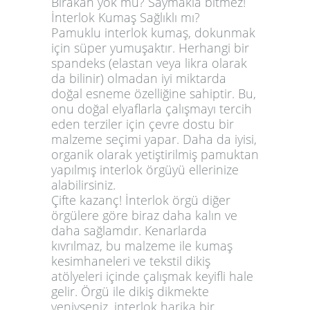
Bırakan yok mu? Saymakla bitmez!
İnterlok Kumaş Sağlıklı mı?
Pamuklu interlok kumaş, dokunmak
için süper yumuşaktır. Herhangi bir
spandeks (elastan veya likra olarak
da bilinir) olmadan iyi miktarda
doğal esneme özelliğine sahiptir. Bu,
onu doğal elyaflarla çalışmayı tercih
eden terziler için çevre dostu bir
malzeme seçimi yapar. Daha da iyisi,
organik olarak yetiştirilmiş pamuktan
yapılmış interlok örgüyü ellerinize
alabilirsiniz.
Çifte kazanç! İnterlok örgü diğer
örgülere göre biraz daha kalın ve
daha sağlamdır. Kenarlarda
kıvrılmaz, bu malzeme ile kumaş
kesimhaneleri ve tekstil dikiş
atölyeleri içinde çalışmak keyifli hale
gelir. Örgü ile dikiş dikmekte
yeniyseniz, interlok harika bir