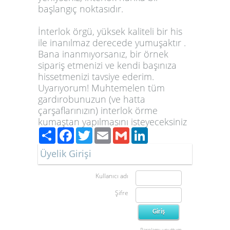
başlangıç ​​noktasıdır.
İnterlok örgü, yüksek kaliteli bir his
ile inanılmaz derecede yumuşaktır .
Bana inanmıyorsanız, bir örnek
sipariş etmenizi ve kendi başınıza
hissetmenizi tavsiye ederim.
Uyarıyorum! Muhtemelen tüm
gardırobunuzun (ve hatta
çarşaflarınızın) interlok örme
kumaştan yapılmasını isteyeceksiniz
Paylaş
Facebook
Twitter
Email
Gmail
LinkedIn
Üyelik Girişi
Kullanıcı adı
Şifre
Parolamı unuttum