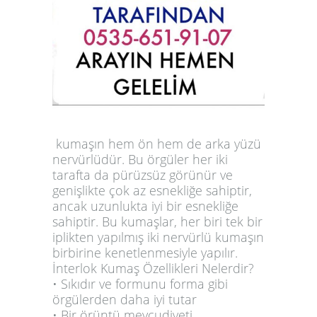
kumaşın hem ön hem de arka yüzü
nervürlüdür. Bu örgüler her iki
tarafta da pürüzsüz görünür ve
genişlikte çok az esnekliğe sahiptir,
ancak uzunlukta iyi bir esnekliğe
sahiptir. Bu kumaşlar, her biri tek bir
iplikten yapılmış iki nervürlü kumaşın
birbirine kenetlenmesiyle yapılır.
İnterlok Kumaş
Özellikleri Nelerdir?
• Sıkıdır ve formunu forma gibi
örgülerden daha iyi tutar
• Bir örüntü mevcudiyeti