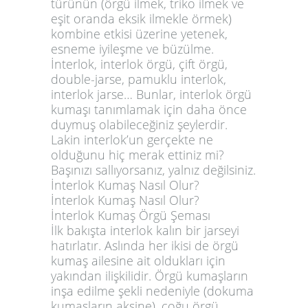
türünün (örgü ilmek, triko ilmek ve
eşit oranda eksik ilmekle örmek)
kombine etkisi üzerine yetenek,
esneme iyileşme ve büzülme.
İnterlok, interlok örgü, çift örgü,
double-jarse, pamuklu interlok,
interlok jarse… Bunlar, interlok örgü
kumaşı tanımlamak için daha önce
duymuş olabileceğiniz şeylerdir.
Lakin interlok’un gerçekte ne
olduğunu hiç merak ettiniz mi?
Başınızı sallıyorsanız, yalnız değilsiniz.
İnterlok Kumaş Nasıl Olur?
İnterlok Kumaş Nasıl Olur?
İnterlok Kumaş Örgü Şeması
İlk bakışta interlok kalın bir jarseyi
hatırlatır. Aslında her ikisi de örgü
kumaş ailesine ait oldukları için
yakından ilişkilidir. Örgü kumaşların
inşa edilme şekli nedeniyle (dokuma
kumaşların aksine), çoğu örgü