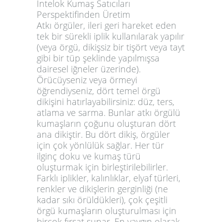
İntelok Kumaş Satıcıları
Perspektifinden Üretim
Atkı örgüler, ileri geri hareket eden
tek bir sürekli iplik kullanılarak yapılır
(veya örgü, dikişsiz bir tişört veya tayt
gibi bir tüp şeklinde yapılmışsa
dairesel iğneler üzerinde).
Örücüyseniz veya örmeyi
öğrendiyseniz, dört temel örgü
dikişini hatırlayabilirsiniz: düz, ters,
atlama ve sarma. Bunlar atkı örgülü
kumaşların çoğunu oluşturan dört
ana dikiştir. Bu dört dikiş, örgüler
için çok yönlülük sağlar. Her tür
ilginç doku ve kumaş türü
oluşturmak için birleştirilebilirler.
Farklı iplikler, kalınlıklar, elyaf türleri,
renkler ve dikişlerin gerginliği (ne
kadar sıkı örüldükleri), çok çeşitli
örgü kumaşların oluşturulması için
birçok fırsat sunar. En yaygın olarak